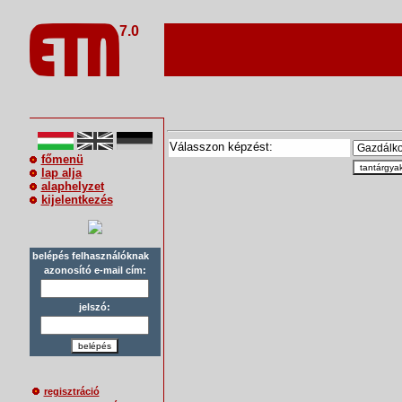
7.0
Válasszon képzést:
főmenü
tantárgya
lap alja
alaphelyzet
kijelentkezés
belépés felhasználóknak
azonosító e-mail cím:
jelszó:
belépés
regisztráció