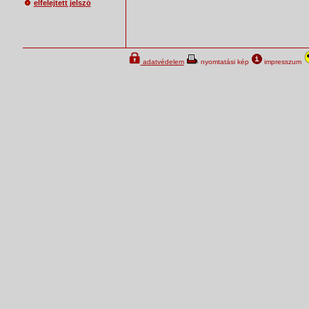
elfelejtett jelszó
adatvédelem
nyomtatási kép
impresszum